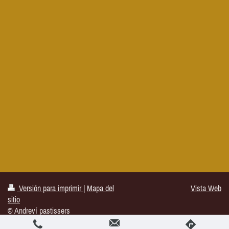
Versión para imprimir
|
Mapa del
Vista Web
sitio
© Andreví pastissers